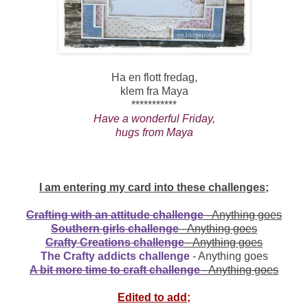
Ha en flott fredag,
klem fra Maya
***********
Have a wonderful Friday,
hugs from Maya
I am entering my card into these challenges;
Crafting with an attitude challenge
- Anything goes
Southern girls challenge
- Anything goes
Crafty Creations challenge
- Anything goes
The Crafty addicts challenge
- Anything goes
A bit more time to craft challenge
- Anything goes
Edited to add;