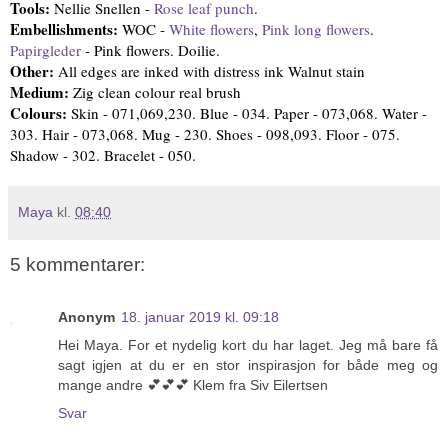
Tools:
Nellie Snellen -
Rose leaf punch
.
Embellishments:
WOC -
White flowers
,
Pink long flowers
.
Papirgleder
- Pink flowers. Doilie.
Other:
All edges are inked with distress ink Walnut stain
Medium:
Zig clean colour real brush
Colours:
Skin - 071,069,230. Blue - 034. Paper - 073,068. Water -
303. Hair - 073,068. Mug - 230. Shoes - 098,093. Floor - 075.
Shadow - 302. Bracelet - 050.
Maya
kl.
08:40
5 kommentarer:
Anonym
18. januar 2019 kl. 09:18
Hei Maya. For et nydelig kort du har laget. Jeg må bare få
sagt igjen at du er en stor inspirasjon for både meg og
mange andre 💕💕💕 Klem fra Siv Eilertsen
Svar